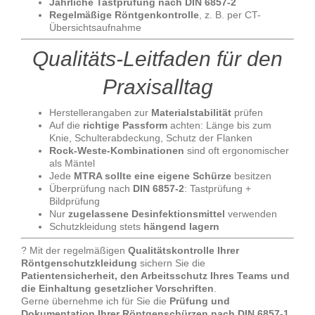
Jährliche Tastprüfung nach DIN 6857-2
Regelmäßige Röntgenkontrolle
, z. B. per CT-
Übersichtsaufnahme
Qualitäts-Leitfaden für den
Praxisalltag
Herstellerangaben zur
Materialstabilität
prüfen
Auf die
richtige Passform
achten: Länge bis zum
Knie, Schulterabdeckung, Schutz der Flanken
Rock-Weste-Kombinationen
sind oft ergonomischer
als Mäntel
Jede
MTRA sollte eine eigene Schürze
besitzen
Überprüfung nach
DIN 6857-2
: Tastprüfung +
Bildprüfung
Nur
zugelassene Desinfektionsmittel
verwenden
Schutzkleidung stets
hängend lagern
? Mit der regelmäßigen
Qualitätskontrolle Ihrer
Röntgenschutzkleidung
sichern Sie die
Patientensicherheit, den Arbeitsschutz Ihres Teams und
die Einhaltung gesetzlicher Vorschriften
.
Gerne übernehme ich für Sie die
Prüfung und
Dokumentation Ihrer Röntgenschürzen nach DIN 6857-1